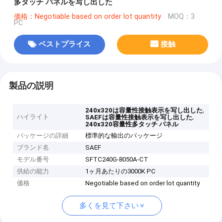
多タッチ パネルを写し出した
価格：Negotiable based on order lot quantity
MOQ：3
PC
ベストプライス
接触
製品の説明
,
240x320は容量性接触表示を写し出した
ハイライト
,
SAEFは容量性接触表示を写し出した
240x320容量性多タッチ パネル
パッケージの詳細
標準的な輸出のパッケージ
ブランド名
SAEF
モデル番号
SFTC240G-8050A-CT
供給の能力
1ヶ月あたりの3000K PC
価格
Negotiable based on order lot quantity
多くを見て下さい