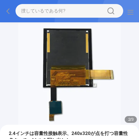
2
/
3
2.4インチは容量性接触表示、240x320が点を打つ容量性