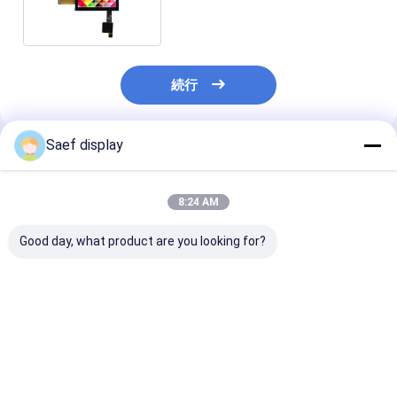
続行
Saef display
推薦されたプロダクト
8:24 AM
Good day, what product are you looking for?
4インチ正方形産業用
産業用10.1インチ
2.4インチ PCAP
TFT LCD (720x720)
800x1280 LVDS TFT
LCDディスプレ
w/ PCAPタッ
ディスプレイ、PCAP
光で読み取れる 
チ、-20℃～70℃動
タッチ付き
SPI 2.4インチ
作、RGBインターフェ
(SFTO1010YX-
TFT LCD CT
ベストプライス
ベストプライス
ベストプラ