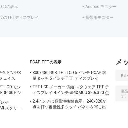
LCDの表示
Android モニター
度のTFTディスプレイ
携帯用モニター
メ
PCAP TFTの表示
ンチ40ピンIPS
800x480 RGB TFT LCD 5 インチ PCAP 容
フェイス
量タッチ 5 インチ TFT ディスプレイ
FT LCD モジ
TFT LCD メーカー 供給 スクウェア TFT デ
 EDP 30ピン
ィスプレイ 4 インチ SPI&MCU 320x320 点
2.4インチは容量性接触表示、240x320が
スプレイ
点を打つ容量性多タッチ パネルを写し出
 HMI スクリー
した