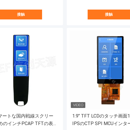
接触
接触
9スマートな国内戦線スクリー
1.9" TFT LCDのタッチ画面1
のインチPCAP TFTの表
IPSのCTP SPI MCUイン