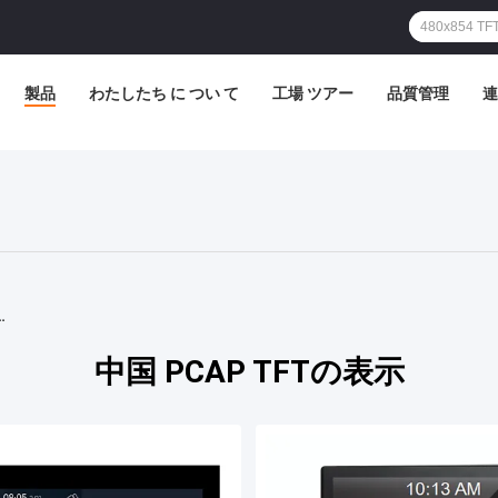
製品
わたしたち に つい て
工場 ツアー
品質管理
連
T
中国 PCAP TFTの表示