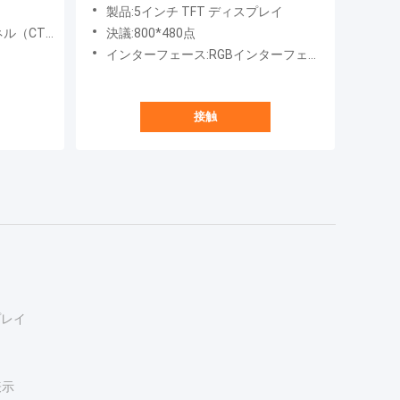
ィスプレイ
製品:5インチ TFT ディスプレイ
（CTP）
決議:800*480点
インターフェース:RGBインターフェイス
接触
スプレイ
表示