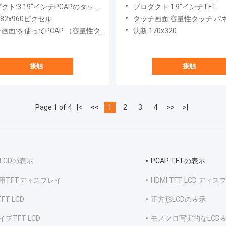
960 Mipiタッチ画面
イスとの完全な視野角
ト:3.19"インチPCAPのタッチ画面
プロダクト:1.9"インチTFT
282x960ピクセル
タッチ画面:容量性タッチ パネル
面:を使ってPCAP （容量性タッチ パネル）
決断:170x320
接触
接触
Page 1 of 4
|<
<<
1
2
3
4
>>
>|
 LCDの表示
PCAP TFTの表示
用TFTディスプレイ
HDMI TFT LCD ディ
TFT LCD
正方形LCDの表示
プTFT LCD
モノクロ写実的なLCD