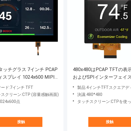
ッチグラス 7インチ PCAP
480x480はPCAP TFTの表
スプレイ 1024x600 MIPI
およびSPIインターフェイ
ーフェース
ている4インチの正方形のタ
ード:7インチ TFT
製品:4インチTFTスクエアデ
ピン点を打つ
スクリーン:CTP (容量感触画面)
決議:480*480
024x600点
タッチスクリーン:CTPを使
接触
接触