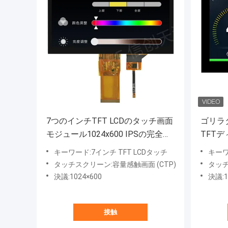
7つのインチTFT LCDのタッチ画面
ゴリラタ
モジュール1024x600 IPSの完全な
TFTディ
視野角RGBインターフェイス
インタ
キーワード:7インチ TFT LCDタッチ
キーワ
タッチスクリーン:容量感触画面 (CTP)
タッチ
決議:1024×600
決議:1
接触