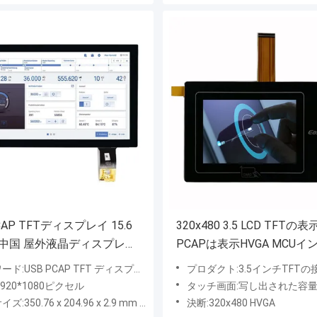
CAP TFTディスプレイ 15.6
320x480 3.5 LCD TFTの
,中国 屋外液晶ディスプレイ
PCAPは表示HVGA MCU
5.6 インチ 1000 ニット表面
ェイスに触れる
:USB PCAP TFT ディスプレイ 15.6 インチ
プロダクト:3.5インチTFTの
1920*1080ピクセル
タッチ画面:写し出された容量性タ
ズ:350.76 x 204.96 x 2.9 mm (w/o タッチ)
決断:320x480 HVGA