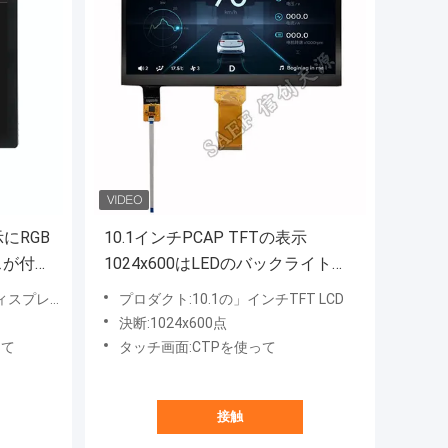
示にRGB
10.1インチPCAP TFTの表示
スが付い
1024x600はLEDのバックライトが
イプ40
付いているRGBインターフェイス
ィスプレイ
プロダクト:10.1の」インチTFT LCD
に点を打つ
決断:1024x600点
って
タッチ画面:CTPを使って
接触