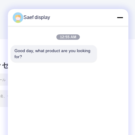
Saef display
12:55 AM
Good day, what product are you looking 
for?
ッセージ