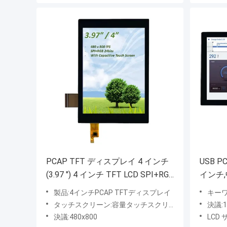
PCAP TFT ディスプレイ 4 インチ
USB P
(3.97 ") 4 インチ TFT LCD SPI+RGB
インチ
インターフェイス IPS 容量タッチ
EDP 1
製品:4インチPCAP TFTディスプレイ
キーワード
画面
明るさ
タッチスクリーン:容量タッチスクリーン
決議:
決議:480x800
LCD サイ