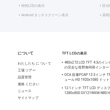
特性LCDの表示
区分
Android タッチスクリーン表示
高明
について
TFT LCDの表示
480x272 LCD TFT 4.3のイ
わたしたち に つい て
の完全な視野角RGBインター
工場 ツアー
OCA 容量PCAP 13.3インチ T
品質管理
ュール HD 1920x1080 ドット
連絡 ください
インターフェース
12.1インチ TFT LCD ディ
ニュース
1280x800 GV121WXM-N80
サイトマップ
ン 30ピン LVDS