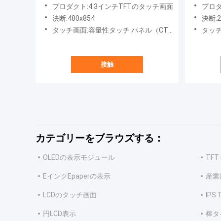
ンターフェイス
示282x
プロダクト:4.3インチTFTのタッチ画面
プロダク
決断:480x854
決断:
タッチ画面:容量性タッチ パネル（CTP）
タッチ画
接触
カテゴリーをブラウズする：
OLEDの表示モジュール
TFT
EインクEpaperの表示
産業
LCDのタッチ画面
IPS 
円LCD表示
棒タイ