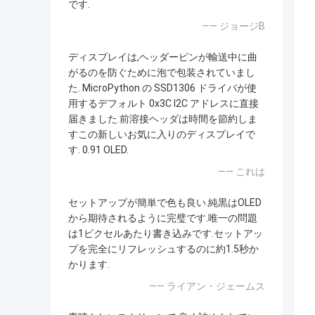
です.
—— ジョージB
ディスプレイは,ヘッダーピンが輸送中に曲
がるのを防ぐために泡で包装されていまし
た. MicroPython の SSD1306 ドライバが使
用するデフォルト 0x3C I2C アドレスに直接
届きました.前溶接ヘッダは時間を節約しま
すこの新しいお気に入りのディスプレイで
す. 0.91 OLED.
—— これは
セットアップが簡単で色も良い.純黒はOLED
から期待されるように完璧です.唯一の問題
は1ピクセルあたり書き込みです.セットアッ
プを完全にリフレッシュするのに約1.5秒か
かります.
—— ライアン・ジェームス