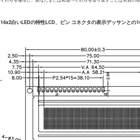
それらを修理し、あなたまたは私達へそれらを送り直すことは実質の
16x2白いLEDの特性LCD、ピン コネクタの表示デッサンとの16