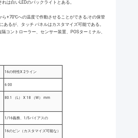
それは白いLEDのバックライトとある。
-20℃から+70℃への温度で作動させることができる;その保管
最初にあるが、タッチ パネルはカスタマイズ可能である。
、遠隔コントローラー、センサー装置、POSターミナル、
16の特性X 2ライン
6:00
80.1 （L） X 18 （W） mm
1/16義務、1/5バイアスの
16のピン（カスタマイズ可能な）