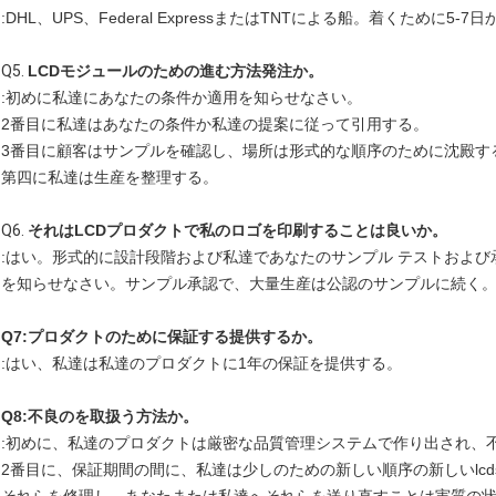
:DHL、UPS、Federal ExpressまたはTNTによる船。着くため
Q5.
LCDモジュールのための進む方法発注か。
:初めに私達にあなたの条件か適用を知らせなさい。
2番目に私達はあなたの条件か私達の提案に従って引用する。
3番目に顧客はサンプルを確認し、場所は形式的な順序のために沈殿す
第四に私達は生産を整理する。
Q6.
それはLCDプロダクトで私のロゴを印刷することは良いか。
:はい。形式的に設計段階および私達であなたのサンプル テストおよ
を知らせなさい。サンプル承認で、大量生産は公認のサンプルに続く
Q7:プロダクトのために保証する提供するか。
:はい、私達は私達のプロダクトに1年の保証を提供する。
Q8:不良のを取扱う方法か。
:初めに、私達のプロダクトは厳密な品質管理システムで作り出され、不
2番目に、保証期間の間に、私達は少しのための新しい順序の新しいlc