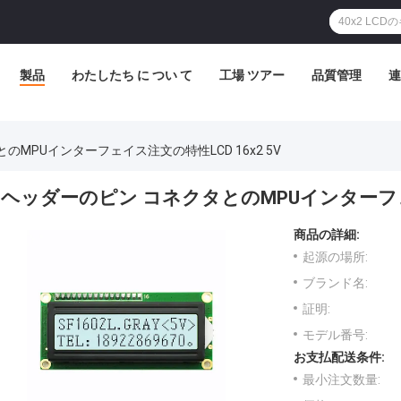
製品
わたしたち に つい て
工場 ツアー
品質管理
連
のMPUインターフェイス注文の特性LCD 16x2 5V
ヘッダーのピン コネクタとのMPUインターフェイ
商品の詳細:
起源の場所:
ブランド名:
証明:
モデル番号:
お支払配送条件:
最小注文数量: