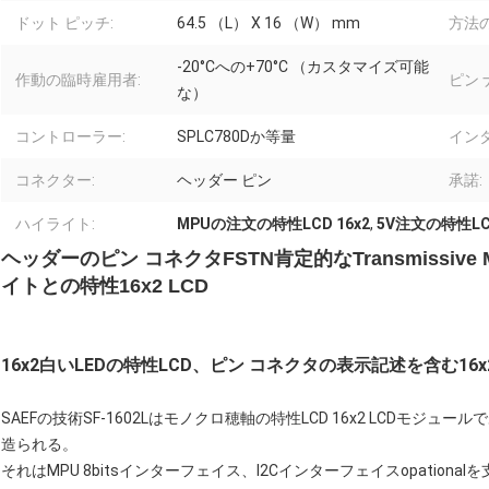
ドット ピッチ:
64.5 （L） X 16 （W） mm
方法の
-20°Cへの+70°C （カスタマイズ可能
作動の臨時雇用者:
ピン 
な）
コントローラー:
SPLC780Dか等量
イン
コネクター:
ヘッダー ピン
承諾:
ハイライト:
MPUの注文の特性LCD 16x2
,
5V注文の特性LCD
ヘッダーのピン コネクタFSTN肯定的なTransmissiv
イトとの特性16x2 LCD
16x2白いLEDの特性LCD、ピン コネクタの表示記述を含む16x
SAEFの技術SF-1602Lはモノクロ穂軸の特性LCD 16x2 LCDモジュ
造られる。
それはMPU 8bitsインターフェイス、I2Cインターフェイスopational