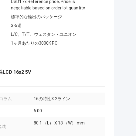
USD1.xx Reference price, Price is
negotiable based on order lot quantity
:
標準的な輸出のパッケージ
3-5週
L/C、T/T、ウェスタン・ユニオン
1ヶ月あたりの3000K PC
 16x2 5V
コラム:
16の特性X 2ライン
6:00
80.1 （L） X 18 （W） mm
域: