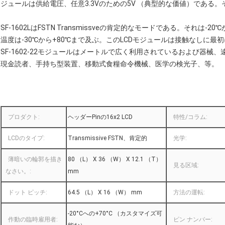
ジュールは供給電圧、任意3.3Vのための5V （典型的な価値）である。
SF-1602LはFSTN Transmissveの肯定的なモードである。それは
温度は-30℃から+80℃まで及ぶ。このLCDモジュールは接触なしに
SF-1602-22モジュールはメートルで広く利用されているおよび器械
現金読者、手持ち型装置、移動式食糧命令機械、医学の検光子、等。
プロダクト:
ヘッダーPinの16x2 LCD
特性/コラム:
LCDのタイプ:
Transmissive FSTN、肯定的
光学:
薄暗いの輪郭を描き
80 （L） X 36 （W） X 12.1 （T）
見る区域:
なさい。:
mm
ドット ピッチ:
64.5 （L） X 16 （W） mm
方法の運転:
-20°Cへの+70°C （カスタマイズ可
作動の臨時雇用者:
ピン ナンバー: