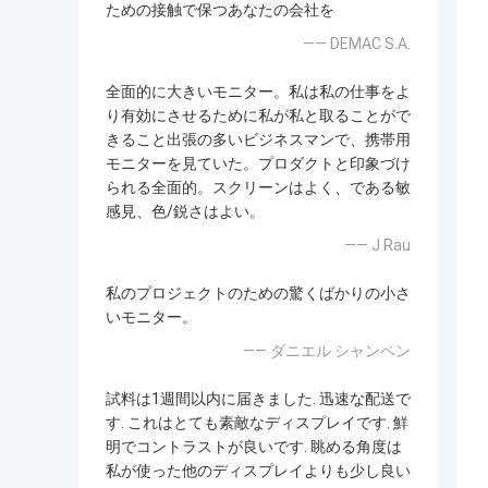
ための接触で保つあなたの会社を
—— DEMAC S.A.
全面的に大きいモニター。私は私の仕事をよ
り有効にさせるために私が私と取ることがで
きること出張の多いビジネスマンで、携帯用
モニターを見ていた。プロダクトと印象づけ
られる全面的。スクリーンはよく、である敏
感見、色/鋭さはよい。
—— J Rau
私のプロジェクトのための驚くばかりの小さ
いモニター。
—— ダニエル シャンペン
試料は1週間以内に届きました. 迅速な配送で
す. これはとても素敵なディスプレイです. 鮮
明でコントラストが良いです. 眺める角度は
私が使った他のディスプレイよりも少し良い