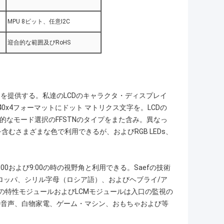
MPU 8ビット、任意I2C
迎合的な範囲及びRoHS
囲を提供する。私達のLCDのキャラクタ・ディスプレイ
5x8の40x4フォーマットにドット マトリクス文字を。LCDの
定的なモード選択のFFSTNのタイプをまた含み。異なっ
含むさまざまな色で利用できるが、およびRGB LEDs、
:00および9:00の時の視野角と利用できる。Saefの技術
ロッパ、シリル字母（ロシア語）、およびヘブライ/ア
Dの特性モジュールおよびLCMモジュールは入口の監視の
の音声、白物家電、ゲーム・マシン、おもちゃおよび等