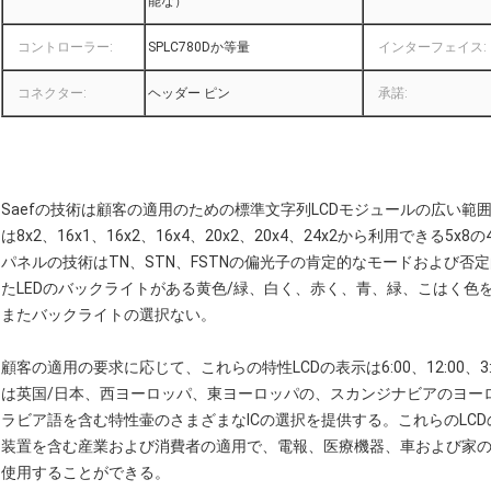
能な）
コントローラー:
SPLC780Dか等量
インターフェイス:
コネクター:
ヘッダー ピン
承諾:
Saefの技術は顧客の適用のための標準文字列LCDモジュールの広い範
は8x2、16x1、16x2、16x4、20x2、20x4、24x2から利用できる
パネルの技術はTN、STN、FSTNの偏光子の肯定的なモードおよび否
たLEDのバックライトがある黄色/緑、白く、赤く、青、緑、こはく色を
またバックライトの選択ない。
顧客の適用の要求に応じて、これらの特性LCDの表示は6:00、12:00、3
は英国/日本、西ヨーロッパ、東ヨーロッパの、スカンジナビアのヨー
ラビア語を含む特性壷のさまざまなICの選択を提供する。これらのLC
装置を含む産業および消費者の適用で、電報、医療機器、車および家
使用することができる。