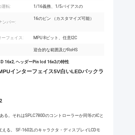
運転:
1/16義務、1/5バイアスの
16のピン （カスタマイズ可能）
ナンバー:
ターフェイス:
MPU 8ビット、任意I2C
迎合的な範囲及びRoHS
 16x2
,
ヘッダーPin lcd 16x2の特性
e MPUインターフェイス5V白いLEDバックラ
2
ールである。それはSPLC780Dのコントローラーか同等のICと
を支える。 SF-1602Lのキャラクタ・ディスプレイLCDモ