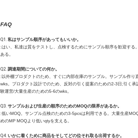
FAQ
Q1.
私はサンプル順序があってもいいか。
:はい、私達は質をテストし、点検するためにサンプル順序を歓迎する
ある。
Q2.
調達期間についての何か。
:以外棚プロダクトのため、すぐに内部在庫のサンプル。サンプル作り直すこ
wks。プロダクト設計でのため、反対の引く提案のための2-3日;引く承
験運営/大量生産のための5-6のwks。
Q3.
サンプルおよび生産の順序のためのMOQの限界があるか。
:低いMOQ。サンプル点検のための3-5pcsは利用できる。大量生産MOQは
めのMP MOQより低いqtyを支える。
Q4.
いかに着くために商品をそしてどの位それ取る出荷するか。