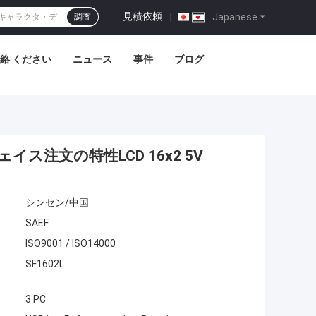
見積依頼
|
Japanese
調査
絡 ください
ニュース
事件
ブログ
ス注文の特性LCD 16x2 5V
シンセン/中国
SAEF
ISO9001 / ISO14000
SF1602L
3 PC