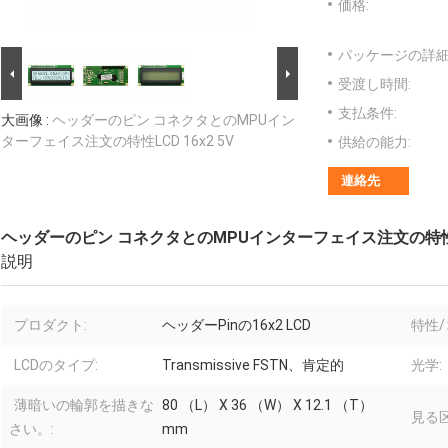
価格:
パッケージの詳細
受渡し時間:
支払条件:
大画像 :
ヘッダーのピン コネクタとのMPUイン
ターフェイス注文の特性LCD 16x2 5V
供給の能力:
連絡先
ヘッダーのピン コネクタとのMPUインターフェイス注文の特性LCD
説明
プロダクト:
ヘッダーPinの16x2 LCD
特性/
LCDのタイプ:
Transmissive FSTN、肯定的
光学:
薄暗いの輪郭を描きな
80 （L） X 36 （W） X 12.1 （T）
見る区
さい。:
mm