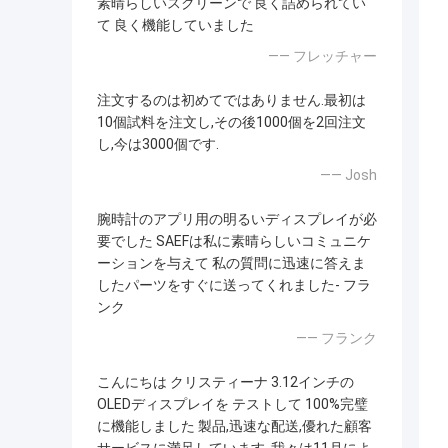
素晴らしいスクリーンで 良く詰められてい
て 良く機能していました
—— フレッチャー
注文するのは初めてではありません.最初は
10個試料を注文し,その後1000個を2回注文
し,今は3000個です.
—— Josh
腕時計のアプリ用の明るいディスプレイが必
要でした SAEFは私に素晴らしいコミュニケ
ーションを与えて 私の質問に迅速に答えま
したパーツをすぐに送ってくれました- フラ
ンク
—— フランク
こんにちは クリスティーナ 3.12インチの
OLEDディスプレイを テストして 100%完璧
に機能しました 製品,迅速な配送,優れた顧客