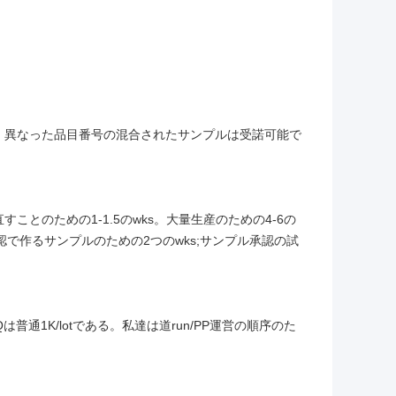
。異なった品目番号の混合されたサンプルは受諾可能で
とのための1-1.5のwks。大量生産のための4-6の
認で作るサンプルのための2つのwks;サンプル承認の試
普通1K/lotである。私達は道run/PP運営の順序のた