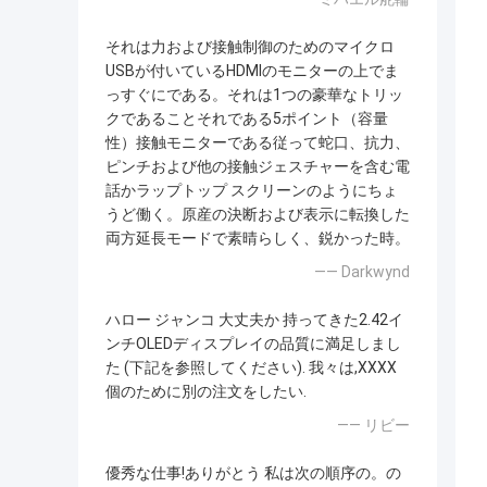
それは力および接触制御のためのマイクロ
USBが付いているHDMIのモニターの上でま
っすぐにである。それは1つの豪華なトリッ
クであることそれである5ポイント（容量
性）接触モニターである従って蛇口、抗力、
ピンチおよび他の接触ジェスチャーを含む電
話かラップトップ スクリーンのようにちょ
うど働く。原産の決断および表示に転換した
両方延長モードで素晴らしく、鋭かった時。
—— Darkwynd
ハロー ジャンコ 大丈夫か 持ってきた2.42イ
ンチOLEDディスプレイの品質に満足しまし
た (下記を参照してください). 我々は,XXXX
個のために別の注文をしたい.
—— リビー
優秀な仕事!ありがとう 私は次の順序の。の