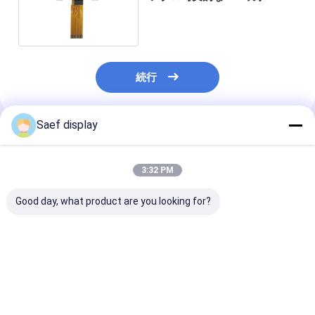
122x32 STNの陽性
続行
Saef display
推薦されたプロダクト
3:32 PM
Good day, what product are you looking for?
グラフィックドットマ
グラフィックドットマ
中国 モノクロ
トリックス FSTN
トリックス FSTN
ィックLCDディ
COG LCD 128x64 ド
COG LCD 128x64 ド
イモジュール 12
ット VDD 3.3V モノク
ット VDD 3.3V モノク
ST7565R FST