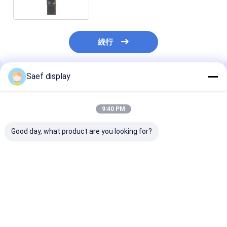
続行
Saef display
推薦されたプロダクト
9:40 PM
Good day, what product are you looking for?
1.09インチ丸型TFT液
2.8インチ IPS
2.8インチ 480x
晶ディスプレイ
480x480 円形 TFT
型 TFT LCD 
240×240SPI 262Kカ
LCD タッチスクリーン
レイ モジュール 
ラー GC9A01ドライバ
ディスプレイモジュー
-30°C から 80°
ー アメリカ・EU市場
ル ST7701S 工業グレ
40pin ST7701
ベストプライス
ベストプライス
ベストプラ
向け 工業グレード
ード 動作温度 -20℃～
RGB インター