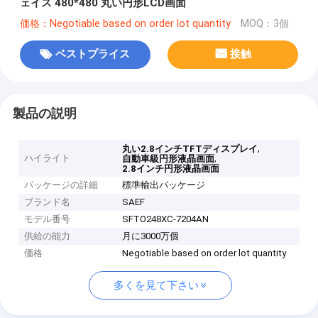
ェイス 480*480 丸い円形LCD画面
価格：Negotiable based on order lot quantity
MOQ：3個
ベストプライス
接触
製品の説明
,
丸い2.8インチTFTディスプレイ
ハイライト
,
自動車級円形液晶画面
2.8インチ円形液晶画面
パッケージの詳細
標準輸出パッケージ
ブランド名
SAEF
モデル番号
SFTO248XC-7204AN
供給の能力
月に3000万個
価格
Negotiable based on order lot quantity
多くを見て下さい