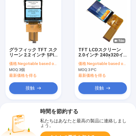
グラフィック TFT スク
TFT LCDスクリーン
リーン 2.2 インチ SPI
2.0インチ 240x320イ
TFT LCD ディスプレイ
ンチ IPSタイプ
価格:
Negotiable based on order lot quantity
価格:
Negotiable based on order lot quantity
スクリーン モジュール
SPI+RGBインターフェ
MOQ:
3個
MOQ:
3 PC
イスとILI9335IC TFT
LCDスクリーン
最新価格を得る
最新価格を得る
接触
接触
時間を節約する
私たちはあなたと最高の製品に連絡しまし
ょう。