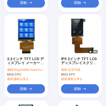
接触
接触
2.2インチ TFT LCD デ
IPS 2インチ TFT LCD
ィスプレイ メーカー 中
ディスプレイスクリー
国 176x220 点
ン SPI RGB インターフ
価格:
Negotiable based on order lot quantity
価格:
交渉可能
SPI&RGB インターフェ
ェイス 240x320
MOQ:
3 PC
MOQ:
3 PC
ース
最新価格を得る
最新価格を得る
接触
接触