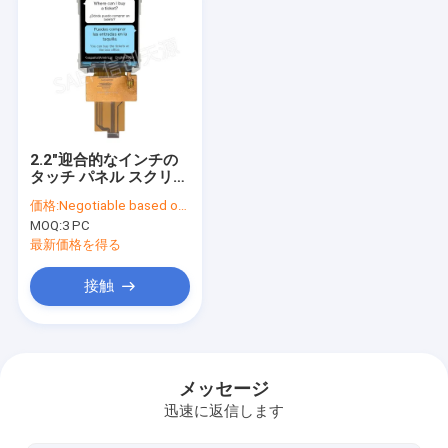
2.2"迎合的なインチの
タッチ パネル スクリー
ン176x220 ILI9225G
価格:
Negotiable based on order lot quantity
QCIFの範囲RoHS
MOQ:
3 PC
最新価格を得る
接触
家へ
製品
メッセージ
迅速に返信します
わたしたち に つい て