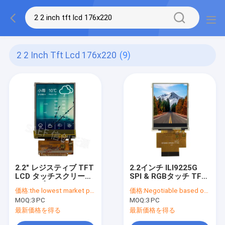
2 2 Inch Tft Lcd 176x220
(9)
2.2" レジスティブ TFT
2.2インチ ILI9225G
LCD タッチスクリーン
SPI & RGBタッチ TFT
ディスプレイ,2.2 イン
LCDスクリーン,2.2"
価格:
the lowest market price guaranteed
価格:
Negotiable based on order lot quantity
チ TFT LCD MCU 8 ビ
QCIF TFT LCDディス
MOQ:
3 PC
MOQ:
3 PC
ット 16 ビット インタ
プレイモジュール
ーフェース
最新価格を得る
最新価格を得る