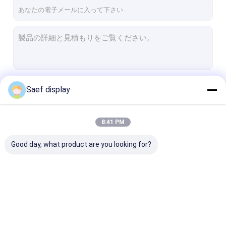
工場 ツアー
品質管理
連絡 ください
ニュース
続行
Saef display
事件
ブログ
8:41 PM
私たちのカテゴリー
Good day, what product are you looking for?
OLEDの表示モジュール
TFT LCDの表示
PCAP TFTの表示
OLEDの表示モジュー
TFT LCDの表示
PCAP TFTの