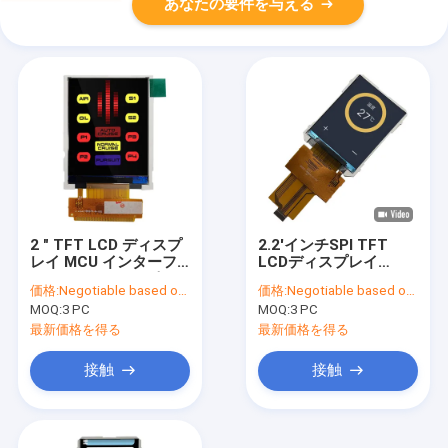
あなたの要件を与える
2 " TFT LCD ディスプ
2.2'インチSPI TFT
レイ MCU インターフ
LCDディスプレイ
ェース 176x220 ピクセ
ILI9225G QCIF
価格:
Negotiable based on order lot quantity
価格:
Negotiable based on order lot quantity
ル ILI9225G IC
176x220 タッチパネル
MOQ:
3 PC
MOQ:
3 PC
画面,中国 TFTメーカー
最新価格を得る
最新価格を得る
接触
接触