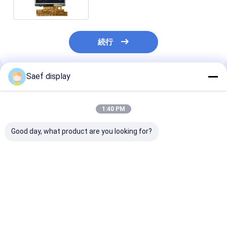
続行
Saef display
推薦されたプロダクト
1:40 PM
Good day, what product are you looking for?
3.5インチ TFT LCDタ
LCDタッチスクリーン
タッチスクリーン
ッチスクリーン RGB
4.3 インチ 480*272
モジュール 2.4
320x240 パンジャース
IPS RGB 40ピン,中国
太陽光で読み取
54ピン 容量タッチスク
LCDディスプレイ 4.3
ィスプレイ, 2.
リーン
インチ PCAP付き
全視角 LCD タ
ベストプライス
ベストプライス
ベストプラ
リーン